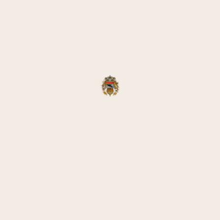
∗ 14.01.1770 IN BISTRITZ
SCHLESIEN, † 16.01.1806 IN
LEMBERG
Paulini hatte in Jena Theologie studiert
und sich nach dem Studium bei
Superintendent Bartelmus erfolgreich
einer entsprechenden Prüfung
unterzogen. Von diesem wurde am
29.10.1791 die Erlaubnis erteilt, in allen
Orten der Teschener Diözese angestellt
zu werden und öffentlich zu predigen.
Josef Paulini war Pfarrer in Nawsi und
wurde zum 26.10. 1803 zum Pastor der
Lemberger Gemeinde berufen. Mit
Paulini zog in Lemberg und die
galizischen Gemeinden wieder Ordnung
ein. Nach der 1804 erfolgten Gründung
einer eigenen Superintendentur für
Galizien und die Bukowina wurde