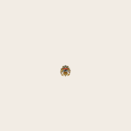
e
elektro
o
Sen