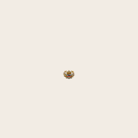
erzeichnis seiner
lichter Vorträge in
d ca. 400 Titeln.
liziendeutschen”,
cht.
nis meiner
Herr 